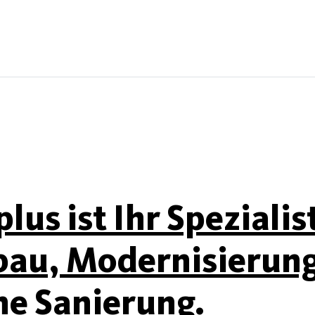
s ist Ihr Spezialis
bau, Modernisierun
he Sanierung.