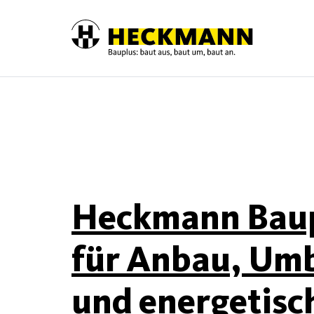
Skip to content
Heckmann Bauplu
für Anbau, Um
und energetisc