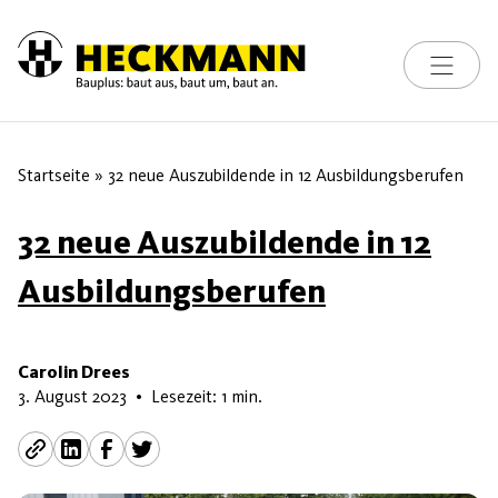
Toggle na
Skip to content
Startseite
»
32 neue Auszubildende in 12 Ausbildungsberufen
32 neue Auszubildende in 12
Ausbildungsberufen
Carolin Drees
19. Februar 2024
3. August 2023
•
Lesezeit: 1 min.