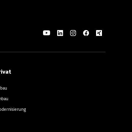
rivat
bau
mbau
dernisierung