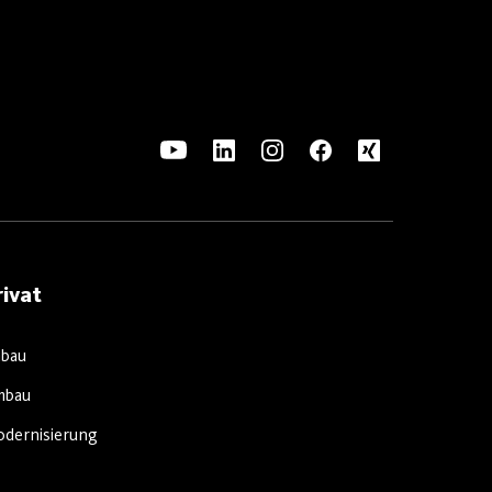
rivat
bau
mbau
dernisierung