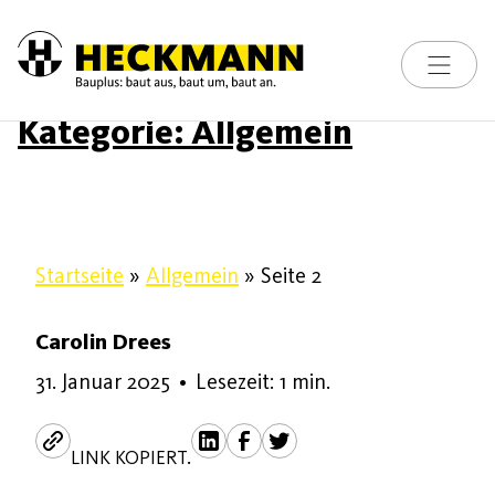
Toggle na
Kategorie:
Allgemein
Skip to content
Startseite
»
Allgemein
»
Seite 2
Carolin Drees
5. Februar 2025
31. Januar 2025
•
Lesezeit: 1 min.
LINK KOPIERT.