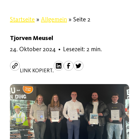
Startseite
»
Allgemein
»
Seite 2
Tjorven Meusel
24. Oktober 2024
24. Oktober 2024
•
Lesezeit: 2 min.
LINK KOPIERT.