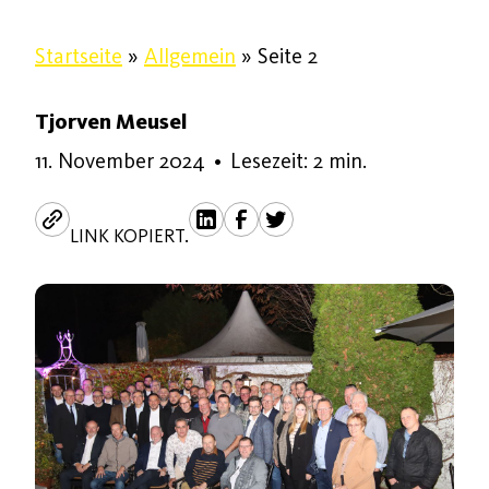
Startseite
»
Allgemein
»
Seite 2
Tjorven Meusel
11. November 2024
11. November 2024
•
Lesezeit: 2 min.
LINK KOPIERT.